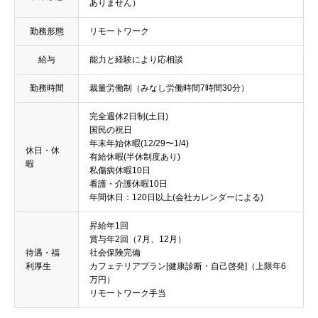
ありません）
勤務形態
リモートワーク
給与
能力と経験により応相談
勤務時間
裁量労働制（みなし労働時間7時間30分）
完全週休2日制(土日)
国民の祝日
年末年始休暇(12/29〜1/4)
休日・休
有給休暇(半休制度あり)
暇
私傷病休暇10日
看護・介護休暇10日
年間休日：120日以上(会社カレンダーによる)
昇給年1回
賞与年2回（7月、12月）
待遇・福
社会保険完備
利厚生
カフェテリアプラン[健康診断・自己啓発]（上限年6
万円）
リモートワーク手当