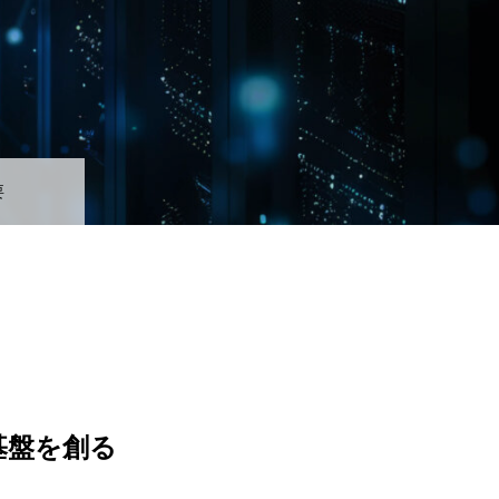
要
基盤を創る