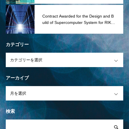
Contract Awarded for the Design and B
uild of Supercomputer System for RIKE
N’s Quantum–HPC Hybrid Platform
カテゴリー
OPEN
アーカイブ
OPEN
検索