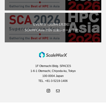
EVENTS（2026年1月29日）
SCA/HPCAsia 2026 出展レポート（JP）
1F Otemachi Bldg. SPACES
1-6-1 Otemachi, Chiyoda-ku, Tokyo
100-0004 Japan
TEL. +81-3-5219-1406